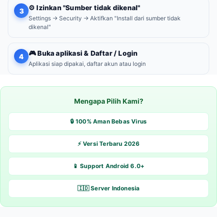
⚙️ Izinkan "Sumber tidak dikenal"
3
Settings → Security → Aktifkan "Install dari sumber tidak
dikenal"
🎮 Buka aplikasi & Daftar / Login
4
Aplikasi siap dipakai, daftar akun atau login
Mengapa Pilih Kami?
🔒 100% Aman Bebas Virus
⚡ Versi Terbaru 2026
📱 Support Android 6.0+
🇮🇩 Server Indonesia