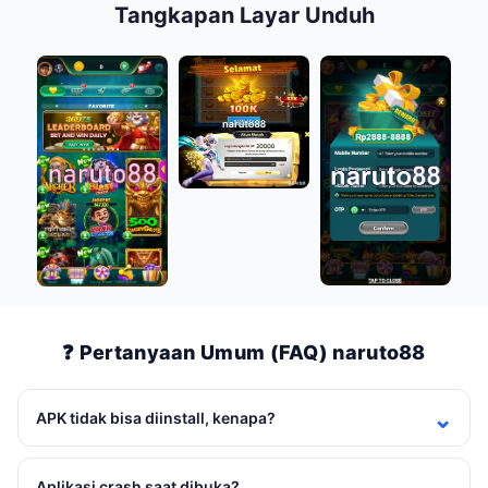
Tangkapan Layar Unduh
❓ Pertanyaan Umum (FAQ) naruto88
APK tidak bisa diinstall, kenapa?
Aplikasi crash saat dibuka?