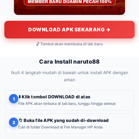
DOWNLOAD APK SEKARANG →
🔓 Tombol akan membuka di tab baru
Cara Install naruto88
Ikuti 4 langkah mudah di bawah untuk install APK dengan
aman
⬇️ Klik tombol DOWNLOAD di atas
1
File APK akan terbuka di tab baru, tunggu hingga selesai
📁 Buka file APK yang sudah di-download
2
Cari di folder Download di File Manager HP Anda