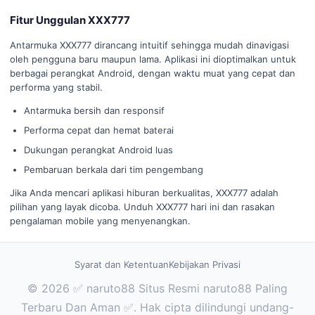
Fitur Unggulan XXX777
Antarmuka XXX777 dirancang intuitif sehingga mudah dinavigasi
oleh pengguna baru maupun lama. Aplikasi ini dioptimalkan untuk
berbagai perangkat Android, dengan waktu muat yang cepat dan
performa yang stabil.
Antarmuka bersih dan responsif
Performa cepat dan hemat baterai
Dukungan perangkat Android luas
Pembaruan berkala dari tim pengembang
Jika Anda mencari aplikasi hiburan berkualitas, XXX777 adalah
pilihan yang layak dicoba. Unduh XXX777 hari ini dan rasakan
pengalaman mobile yang menyenangkan.
Syarat dan Ketentuan
Kebijakan Privasi
© 2026 ✅ naruto88 Situs Resmi naruto88 Paling
Terbaru Dan Aman ✅. Hak cipta dilindungi undang-